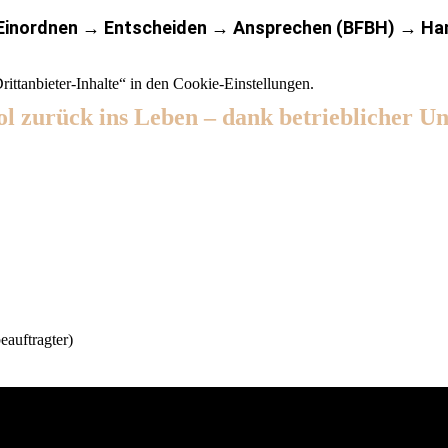
 Einordnen → Entscheiden → Ansprechen (BFBH) → Ha
Drittanbieter-Inhalte“ in den Cookie-Einstellungen.
l zurück ins Leben – dank betrieblicher Un
Teilen über den Weg aus der Abhängigkeit – und di
und HR.
eauftragter)