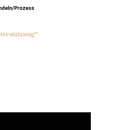
ndeln/Prozess
terstützung“
e Rolle von Arbeitgebern, Führung