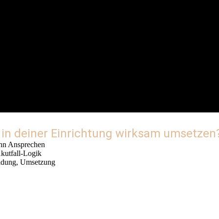
r in deiner Einrichtung wirksam umsetzen
nn Ansprechen
kutfall-Logik
eidung, Umsetzung